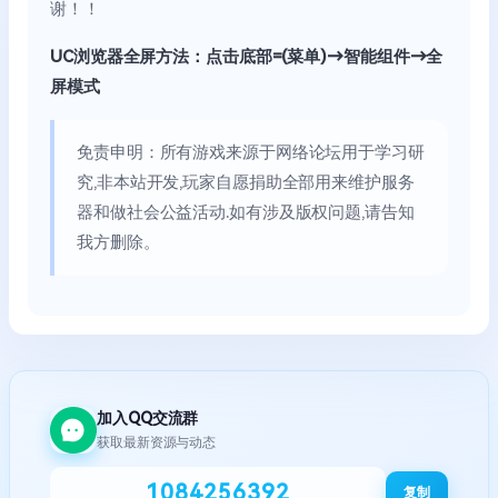
谢！！
UC浏览器全屏方法：点击底部=(菜单)→智能组件→全
屏模式
免责申明：所有游戏来源于网络论坛用于学习研
究,非本站开发,玩家自愿捐助全部用来维护服务
器和做社会公益活动.如有涉及版权问题,请告知
我方删除。
加入QQ交流群
获取最新资源与动态
1084256392
复制