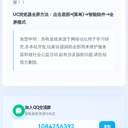
谢！！
UC浏览器全屏方法：点击底部=(菜单)→智能组件→全
屏模式
免责申明：所有游戏来源于网络论坛用于学习研
究,非本站开发,玩家自愿捐助全部用来维护服务
器和做社会公益活动.如有涉及版权问题,请告知
我方删除。
加入QQ交流群
获取最新资源与动态
1084256392
复制