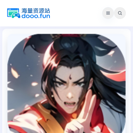
跳
至
内
容