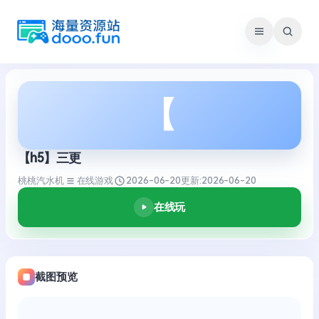
跳
至
内
容
【
【h5】三更
桃桃汽水机
在线游戏
2026-06-20
更新:
2026-06-20
在线玩
截图预览