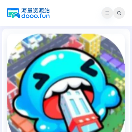
跳
至
内
容