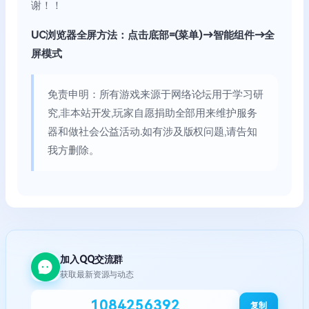
谢！！
UC浏览器全屏方法：点击底部=(菜单)→智能组件→全
屏模式
免责申明：所有游戏来源于网络论坛用于学习研
究,非本站开发,玩家自愿捐助全部用来维护服务
器和做社会公益活动.如有涉及版权问题,请告知
我方删除。
加入QQ交流群
获取最新资源与动态
1084256392
复制