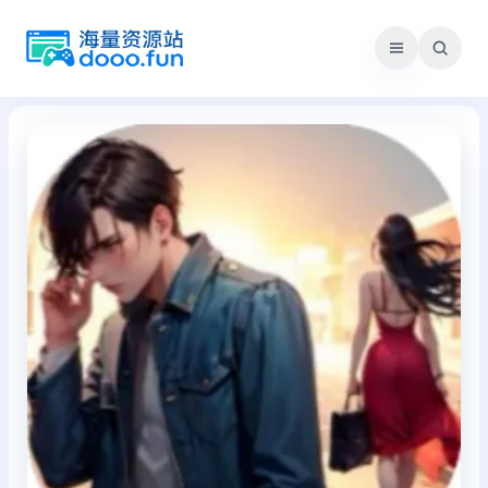
跳
至
内
容