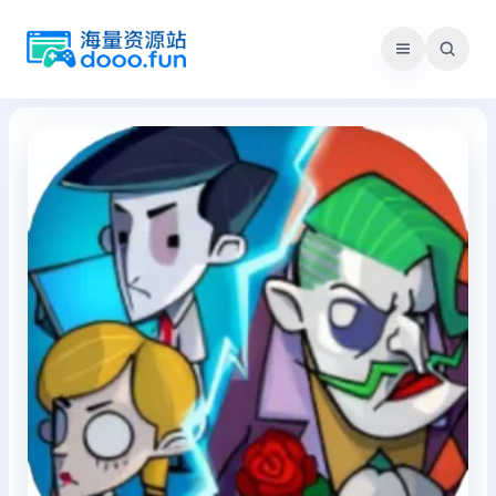
跳
至
内
容