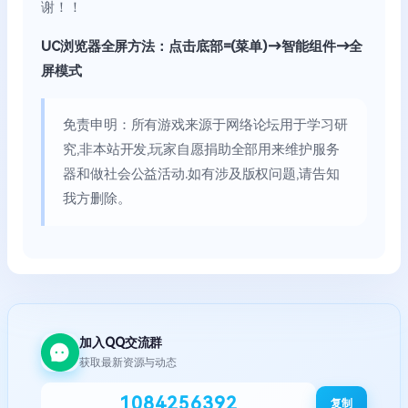
谢！！
UC浏览器全屏方法：点击底部=(菜单)→智能组件→全
屏模式
免责申明：所有游戏来源于网络论坛用于学习研
究,非本站开发,玩家自愿捐助全部用来维护服务
器和做社会公益活动.如有涉及版权问题,请告知
我方删除。
加入QQ交流群
获取最新资源与动态
1084256392
复制