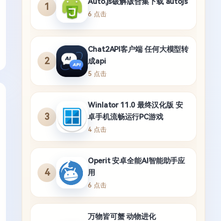
Auto.js破解版合集下载 autojs
1
6 点击
Chat2API客户端 任何大模型转
2
成api
5 点击
Winlator 11.0 最终汉化版 安
3
卓手机流畅运行PC游戏
4 点击
Operit 安卓全能AI智能助手应
4
用
6 点击
万物皆可蟹 动物进化