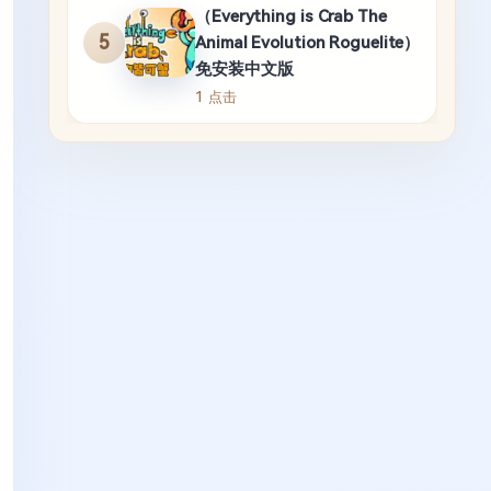
（Everything is Crab The
5
Animal Evolution Roguelite）
免安装中文版
1 点击