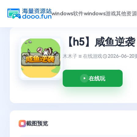
windows软件
windows游戏
其他资源
跳
【h5】咸鱼逆袭
至
内
容
木木子
在线游戏
2026-06-20
在线玩
截图预览