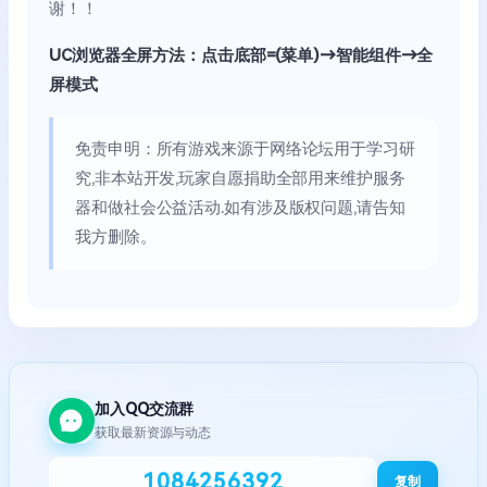
谢！！
UC浏览器全屏方法：点击底部=(菜单)→智能组件→全
屏模式
免责申明：所有游戏来源于网络论坛用于学习研
究,非本站开发,玩家自愿捐助全部用来维护服务
器和做社会公益活动.如有涉及版权问题,请告知
我方删除。
加入QQ交流群
获取最新资源与动态
1084256392
复制