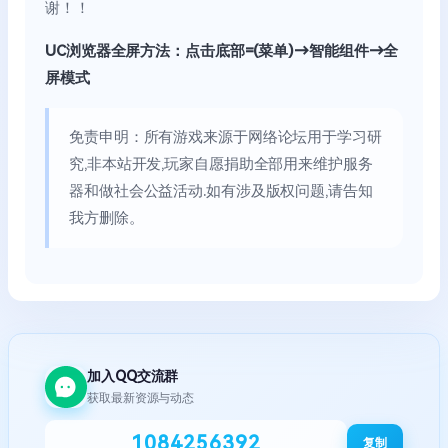
谢！！
UC浏览器全屏方法：点击底部=(菜单)→智能组件→全
屏模式
免责申明：所有游戏来源于网络论坛用于学习研
究,非本站开发,玩家自愿捐助全部用来维护服务
器和做社会公益活动.如有涉及版权问题,请告知
我方删除。
加入QQ交流群
获取最新资源与动态
1084256392
复制