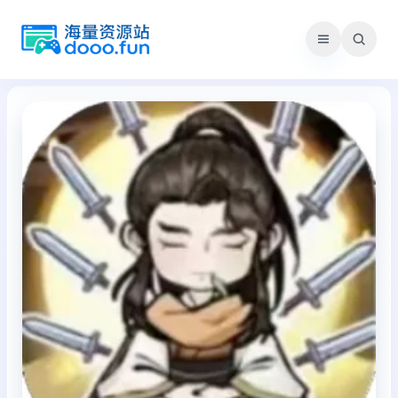
跳
至
内
容