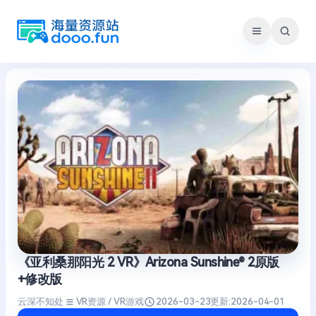
跳
至
内
容
《亚利桑那阳光 2 VR》Arizona Sunshine® 2原版
+修改版
云深不知处
VR资源 / VR游戏
2026-03-23
更新:
2026-04-01