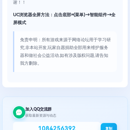
谢！！
UC浏览器全屏方法：点击底部=(菜单)→智能组件→全
屏模式
免责申明：所有游戏来源于网络论坛用于学习研
究,非本站开发,玩家自愿捐助全部用来维护服务
器和做社会公益活动.如有涉及版权问题,请告知
我方删除。
加入QQ交流群
获取最新资源与动态
1084256392
复制