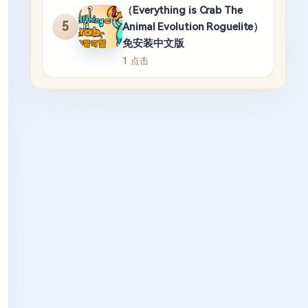
（Everything is Crab The
5
Animal Evolution Roguelite）
免安装中文版
1 点击