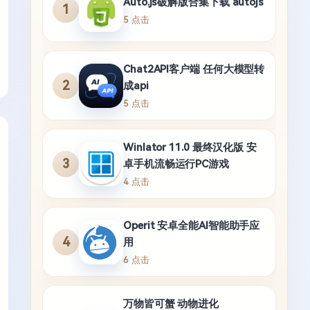
Auto.js破解版合集下载 autojs
1
5 点击
Chat2API客户端 任何大模型转
2
成api
5 点击
Winlator 11.0 最终汉化版 安
3
卓手机流畅运行PC游戏
4 点击
Operit 安卓全能AI智能助手应
4
用
6 点击
万物皆可蟹 动物进化