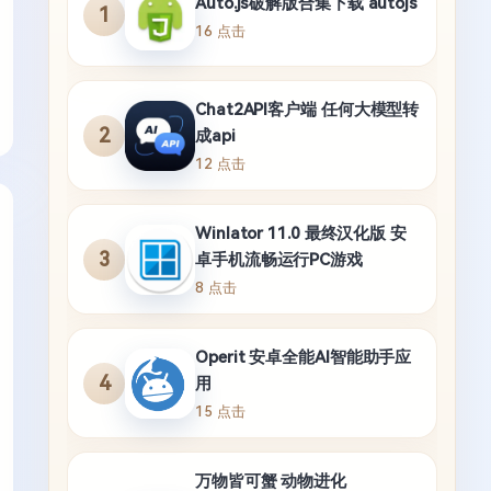
Auto.js破解版合集下载 autojs
1
16 点击
Chat2API客户端 任何大模型转
2
成api
12 点击
Winlator 11.0 最终汉化版 安
3
卓手机流畅运行PC游戏
8 点击
Operit 安卓全能AI智能助手应
4
用
15 点击
万物皆可蟹 动物进化