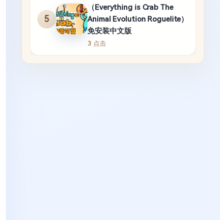
（Everything is Crab The
5
Animal Evolution Roguelite）
免安装中文版
3 点击