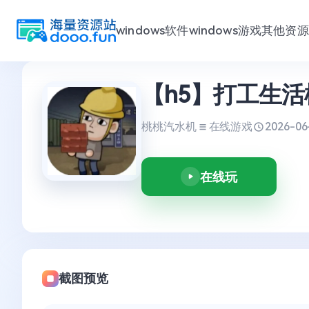
windows软件
windows游戏
其他资源
跳
【h5】打工生
至
内
容
桃桃汽水机
在线游戏
2026-06
在线玩
截图预览