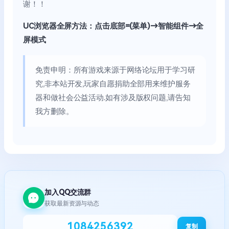
谢！！
UC浏览器全屏方法：点击底部=(菜单)→智能组件→全
屏模式
免责申明：所有游戏来源于网络论坛用于学习研
究,非本站开发,玩家自愿捐助全部用来维护服务
器和做社会公益活动.如有涉及版权问题,请告知
我方删除。
加入QQ交流群
获取最新资源与动态
1084256392
复制