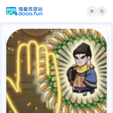
跳
至
内
容