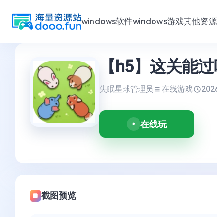
windows软件
windows游戏
其他资源
跳
【h5】这关能过
至
内
容
失眠星球管理员
在线游戏
202
在线玩
截图预览