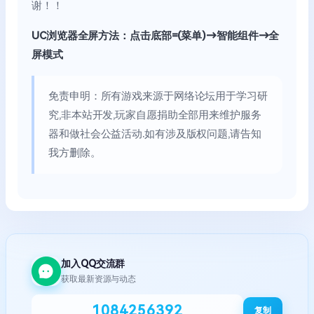
谢！！
UC浏览器全屏方法：点击底部=(菜单)→智能组件→全
屏模式
免责申明：所有游戏来源于网络论坛用于学习研
究,非本站开发,玩家自愿捐助全部用来维护服务
器和做社会公益活动.如有涉及版权问题,请告知
我方删除。
加入QQ交流群
获取最新资源与动态
1084256392
复制