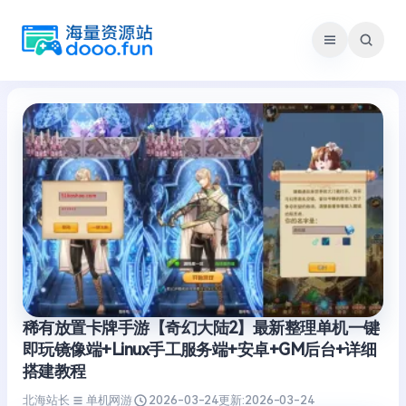
跳
至
内
容
稀有放置卡牌手游【奇幻大陆2】最新整理单机一键
即玩镜像端+Linux手工服务端+安卓+GM后台+详细
搭建教程
北海站长
单机网游
2026-03-24
更新:
2026-03-24