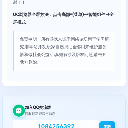
谢！！
UC浏览器全屏方法：点击底部=(菜单)→智能组件→全
屏模式
免责申明：所有游戏来源于网络论坛用于学习研
究,非本站开发,玩家自愿捐助全部用来维护服务
器和做社会公益活动.如有涉及版权问题,请告知
我方删除。
加入QQ交流群
获取最新资源与动态
1084256392
复制