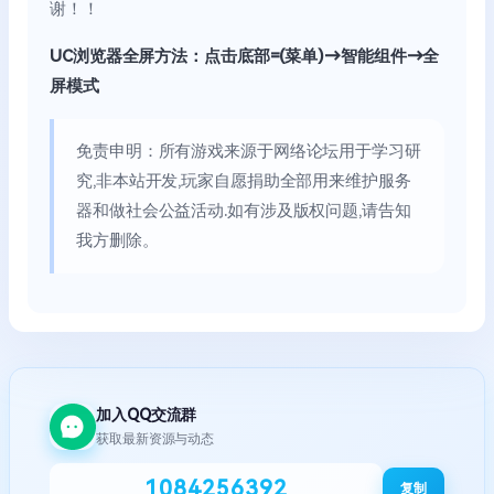
谢！！
UC浏览器全屏方法：点击底部=(菜单)→智能组件→全
屏模式
免责申明：所有游戏来源于网络论坛用于学习研
究,非本站开发,玩家自愿捐助全部用来维护服务
器和做社会公益活动.如有涉及版权问题,请告知
我方删除。
加入QQ交流群
获取最新资源与动态
1084256392
复制