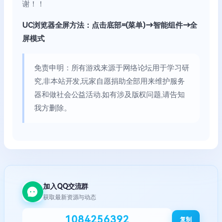
谢！！
UC浏览器全屏方法：点击底部=(菜单)→智能组件→全
屏模式
免责申明：所有游戏来源于网络论坛用于学习研
究,非本站开发,玩家自愿捐助全部用来维护服务
器和做社会公益活动.如有涉及版权问题,请告知
我方删除。
加入QQ交流群
获取最新资源与动态
1084256392
复制