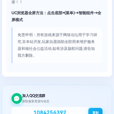
谢！！
UC浏览器全屏方法：点击底部=(菜单)→智能组件→全
屏模式
免责申明：所有游戏来源于网络论坛用于学习研
究,非本站开发,玩家自愿捐助全部用来维护服务
器和做社会公益活动.如有涉及版权问题,请告知
我方删除。
加入QQ交流群
获取最新资源与动态
1084256392
复制