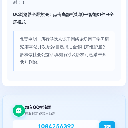
谢！！
UC浏览器全屏方法：点击底部=(菜单)→智能组件→全
屏模式
免责申明：所有游戏来源于网络论坛用于学习研
究,非本站开发,玩家自愿捐助全部用来维护服务
器和做社会公益活动.如有涉及版权问题,请告知
我方删除。
加入QQ交流群
获取最新资源与动态
1084256392
复制