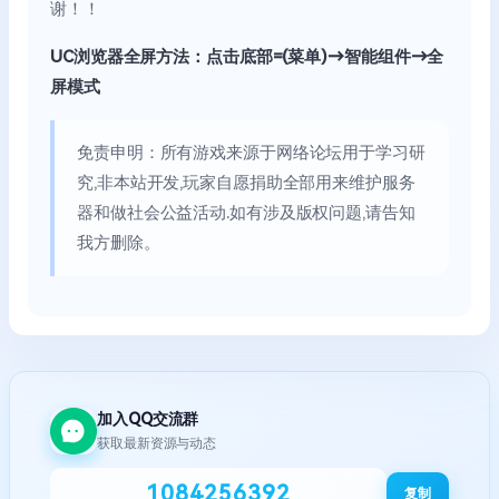
谢！！
UC浏览器全屏方法：点击底部=(菜单)→智能组件→全
屏模式
免责申明：所有游戏来源于网络论坛用于学习研
究,非本站开发,玩家自愿捐助全部用来维护服务
器和做社会公益活动.如有涉及版权问题,请告知
我方删除。
加入QQ交流群
获取最新资源与动态
1084256392
复制