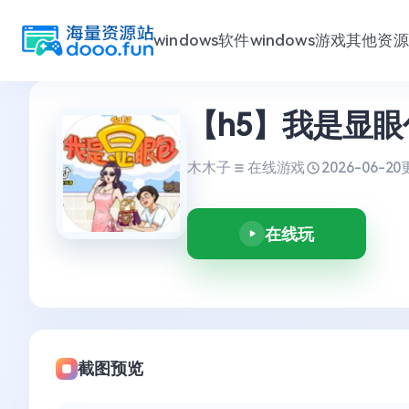
windows软件
windows游戏
其他资源
跳
【h5】我是显眼
至
内
容
木木子
在线游戏
2026-06-20
在线玩
截图预览