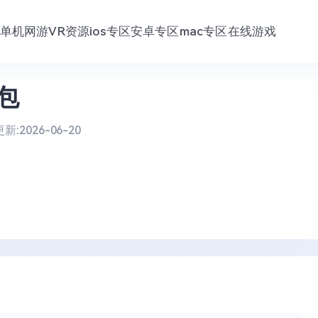
单机网游
VR资源
ios专区
安卓专区
mac专区
在线游戏
包
更新:
2026-06-20