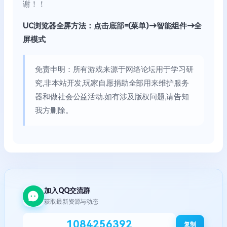
谢！！
UC浏览器全屏方法：点击底部=(菜单)→智能组件→全
屏模式
免责申明：所有游戏来源于网络论坛用于学习研
究,非本站开发,玩家自愿捐助全部用来维护服务
器和做社会公益活动.如有涉及版权问题,请告知
我方删除。
加入QQ交流群
获取最新资源与动态
1084256392
复制