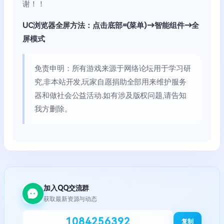
谢！！
UC浏览器全屏方法：点击底部=(菜单)→智能组件→全
屏模式
免责申明：所有游戏来源于网络论坛用于学习研
究,非本站开发,玩家自愿捐助全部用来维护服务
器和做社会公益活动.如有涉及版权问题,请告知
我方删除。
加入QQ交流群
获取最新资源与动态
1084256392
复制