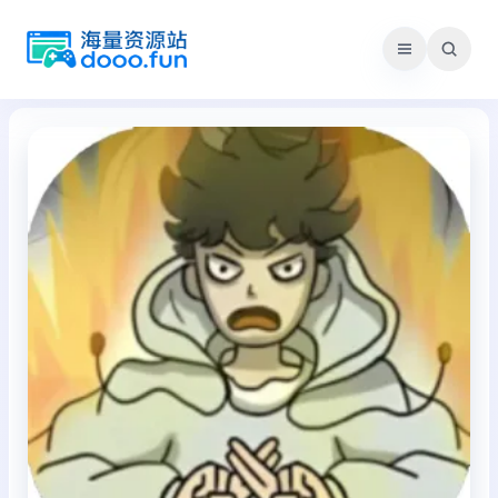
跳
至
内
容