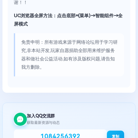
谢！！
UC浏览器全屏方法：点击底部=(菜单)→智能组件→全
屏模式
免责申明：所有游戏来源于网络论坛用于学习研
究,非本站开发,玩家自愿捐助全部用来维护服务
器和做社会公益活动.如有涉及版权问题,请告知
我方删除。
加入QQ交流群
获取最新资源与动态
1084256392
复制