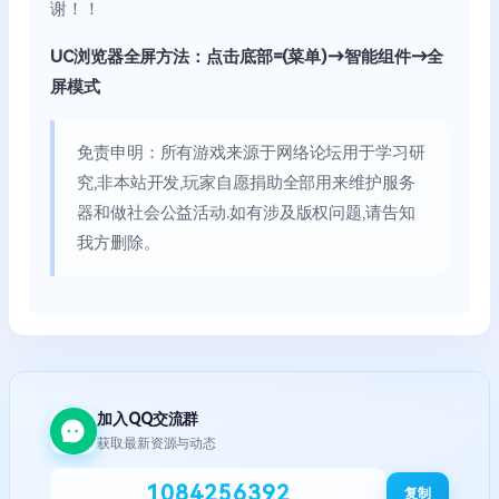
谢！！
UC浏览器全屏方法：点击底部=(菜单)→智能组件→全
屏模式
免责申明：所有游戏来源于网络论坛用于学习研
究,非本站开发,玩家自愿捐助全部用来维护服务
器和做社会公益活动.如有涉及版权问题,请告知
我方删除。
加入QQ交流群
获取最新资源与动态
1084256392
复制