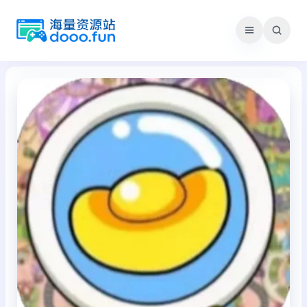
跳
至
内
容