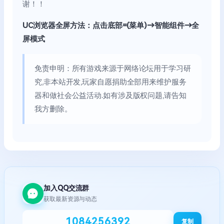
谢！！
UC浏览器全屏方法：点击底部=(菜单)→智能组件→全
屏模式
免责申明：所有游戏来源于网络论坛用于学习研
究,非本站开发,玩家自愿捐助全部用来维护服务
器和做社会公益活动.如有涉及版权问题,请告知
我方删除。
加入QQ交流群
获取最新资源与动态
1084256392
复制