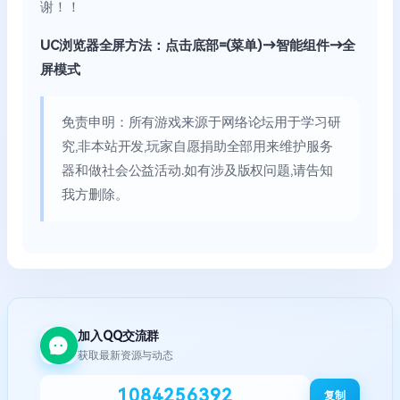
谢！！
UC浏览器全屏方法：点击底部=(菜单)→智能组件→全
屏模式
免责申明：所有游戏来源于网络论坛用于学习研
究,非本站开发,玩家自愿捐助全部用来维护服务
器和做社会公益活动.如有涉及版权问题,请告知
我方删除。
加入QQ交流群
获取最新资源与动态
1084256392
复制