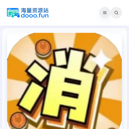
跳
至
内
容