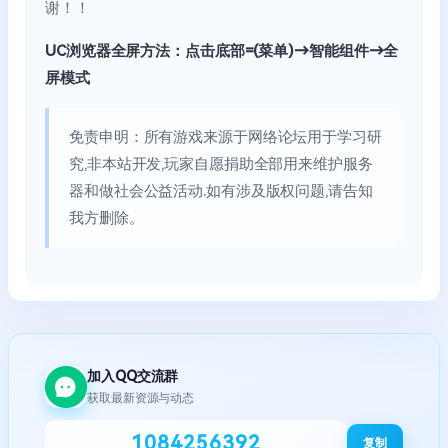
谢！！
UC浏览器全屏方法：点击底部=(菜单)→智能组件→全
屏模式
免责申明：所有游戏来源于网络论坛用于学习研
究,非本站开发,玩家自愿捐助全部用来维护服务
器和做社会公益活动.如有涉及版权问题,请告知
我方删除。
加入QQ交流群
获取最新资源与动态
1084256392
复制