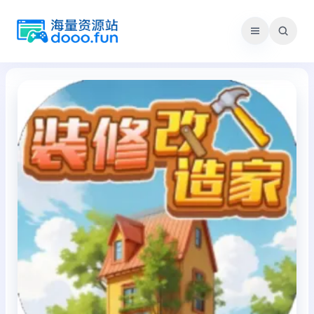
跳
至
内
容