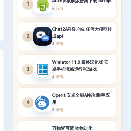
Auto.js破解版合集下载 autojs
1
4 点击
Chat2API客户端 任何大模型转
2
成api
3 点击
Winlator 11.0 最终汉化版 安
3
卓手机流畅运行PC游戏
4 点击
Operit 安卓全能AI智能助手应
4
用
5 点击
万物皆可蟹 动物进化