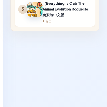
（Everything is Crab The
5
Animal Evolution Roguelite）
免安装中文版
1 点击