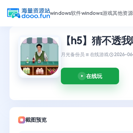
windows软件
windows游戏
其他资源
跳
【h5】猜不透我
至
内
容
月光备份员
在线游戏
2026-06
在线玩
截图预览