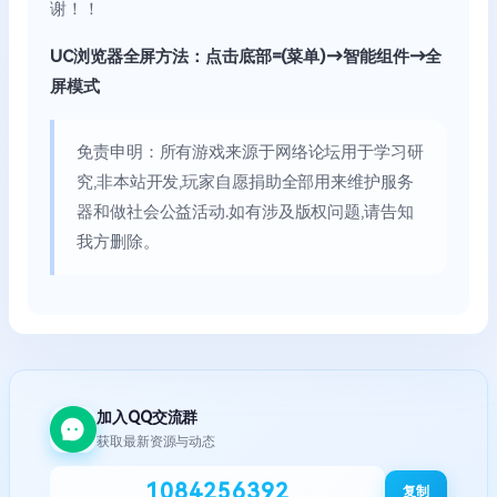
谢！！
UC浏览器全屏方法：点击底部=(菜单)→智能组件→全
屏模式
免责申明：所有游戏来源于网络论坛用于学习研
究,非本站开发,玩家自愿捐助全部用来维护服务
器和做社会公益活动.如有涉及版权问题,请告知
我方删除。
加入QQ交流群
获取最新资源与动态
1084256392
复制