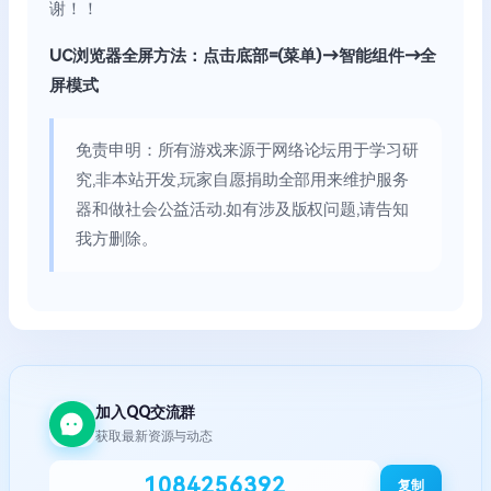
谢！！
UC浏览器全屏方法：点击底部=(菜单)→智能组件→全
屏模式
免责申明：所有游戏来源于网络论坛用于学习研
究,非本站开发,玩家自愿捐助全部用来维护服务
器和做社会公益活动.如有涉及版权问题,请告知
我方删除。
加入QQ交流群
获取最新资源与动态
1084256392
复制