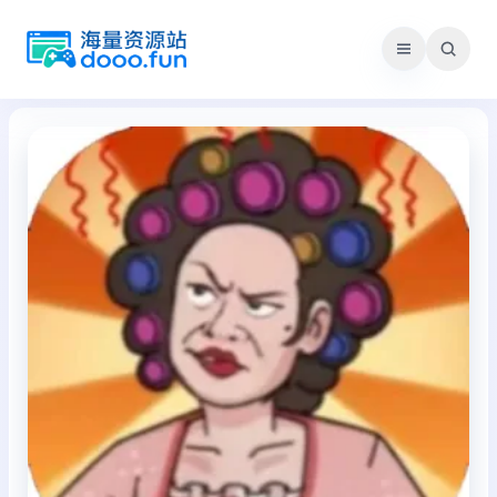
跳
至
内
容