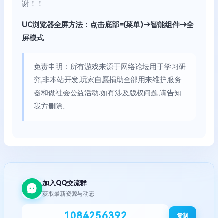
谢！！
UC浏览器全屏方法：点击底部=(菜单)→智能组件→全
屏模式
免责申明：所有游戏来源于网络论坛用于学习研
究,非本站开发,玩家自愿捐助全部用来维护服务
器和做社会公益活动.如有涉及版权问题,请告知
我方删除。
加入QQ交流群
获取最新资源与动态
1084256392
复制