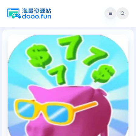
跳
至
内
容