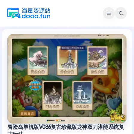
跳
至
内
容
冒险岛单机版V086复古珍藏版龙神双刀潜能系统复