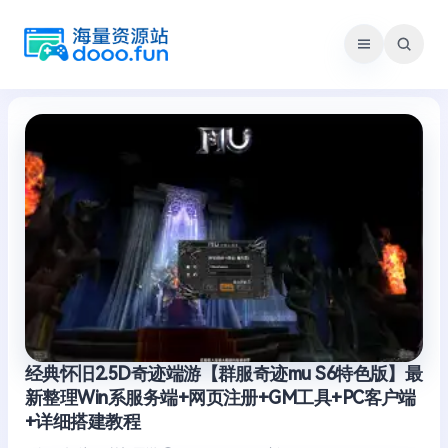
跳
至
内
容
经典怀旧2.5D奇迹端游【群服奇迹mu S6特色版】最
新整理Win系服务端+网页注册+GM工具+PC客户端
+详细搭建教程