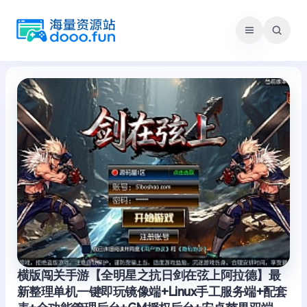
跳
至
内
容
横版闯关手游【全明星之抗日剑在弦上阿拉德】最
新整理单机一键即玩镜像端+Linux手工服务端+配套