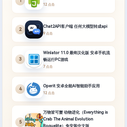
1
12 点击
Chat2API客户端 任何大模型转成api
2
9 点击
Winlator 11.0 最终汉化版 安卓手机流
3
畅运行PC游戏
7 点击
Operit 安卓全能AI智能助手应用
4
12 点击
万物皆可蟹 动物进化（Everything is
Crab The Animal Evolution
5
Roguelite）免安装中文版