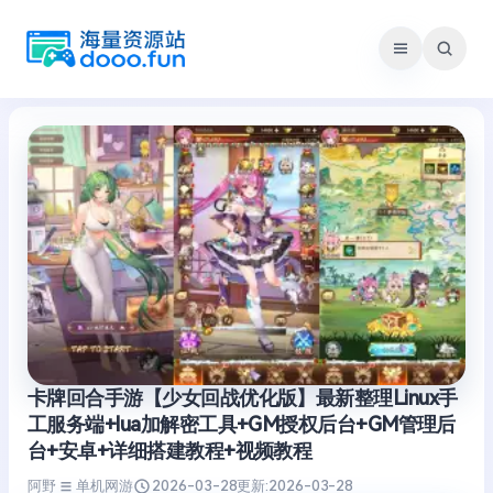
跳
至
内
容
卡牌回合手游【少女回战优化版】最新整理Linux手
工服务端+lua加解密工具+GM授权后台+GM管理后
台+安卓+详细搭建教程+视频教程
阿野
单机网游
2026-03-28
更新:
2026-03-28