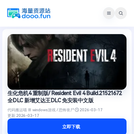
跳
至
内
容
生化危机4 重制版/ Resident Evil 4 Build.21521672
全DLC 新增艾达王DLC 免安装中文版
代码搬运喵
windows游戏 / 恐怖丧尸
2026-03-17
更新:
2026-03-17
立即下载