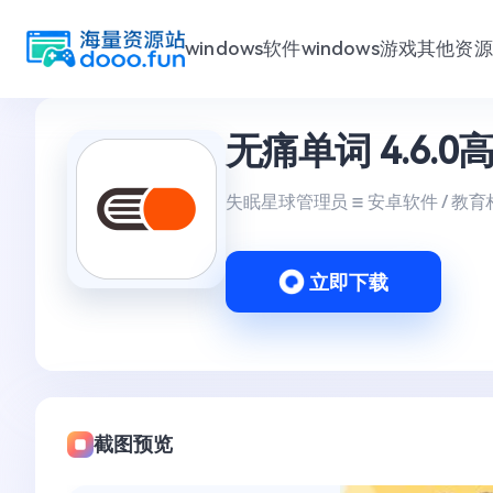
windows软件
windows游戏
其他资源
跳
无痛单词 4.6.0
至
内
容
失眠星球管理员
安卓软件 / 教育
立即下载
截图预览