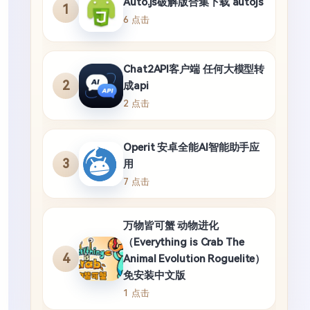
Auto.js破解版合集下载 autojs
1
6 点击
Chat2API客户端 任何大模型转
2
成api
2 点击
Operit 安卓全能AI智能助手应
3
用
7 点击
万物皆可蟹 动物进化
（Everything is Crab The
4
Animal Evolution Roguelite）
免安装中文版
1 点击