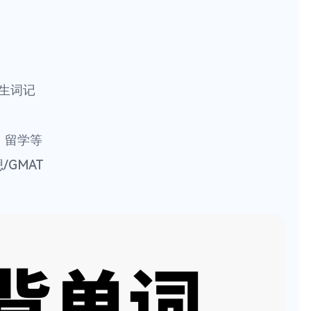
派生词记
、留学等
/GMAT