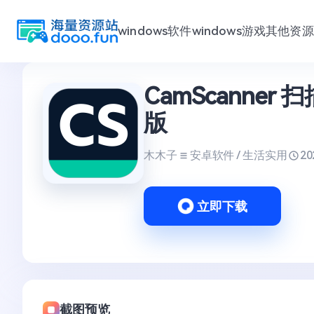
windows软件
windows游戏
其他资源
跳
CamScanner 
至
内
版
容
木木子
安卓软件 / 生活实用
20
立即下载
截图预览