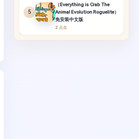
（Everything is Crab The
5
Animal Evolution Roguelite）
免安装中文版
2 点击