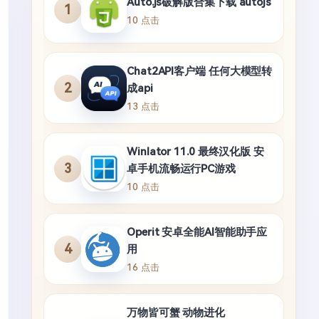
Auto.js破解版合集下载 autojs
1
10 点击
Chat2API客户端 任何大模型转
2
成api
13 点击
Winlator 11.0 最终汉化版 安
3
卓手机流畅运行PC游戏
10 点击
Operit 安卓全能AI智能助手应
4
用
16 点击
万物皆可蟹 动物进化