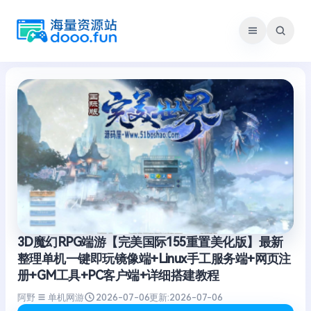
跳
至
内
容
3D魔幻RPG端游【完美国际155重置美化版】最新
整理单机一键即玩镜像端+Linux手工服务端+网页注
册+GM工具+PC客户端+详细搭建教程
阿野
单机网游
2026-07-06
更新:
2026-07-06