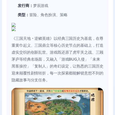
发行商：
梦辰游戏
类型：
冒险、角色扮演、策略
《三国天地・逆鳞英雄》以经典三国历史为基底，在尊
重黄巾起义、三国鼎立等核心历史节点的基础上，打造
虚实交织的创新乱世。游戏既还原了虎牢关之战、三顾
茅庐等经典名场面，又融入「游戏BUG入侵」「未来
黑客操控」「复制人」的奇幻设定，让熟悉的三国历史
迎来颠覆性剧情转折，每一次探索都能解锁意想不到的
隐藏故事与分支任务。