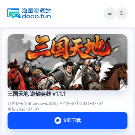
跳
至
内
容
三国天地 逆鳞英雄 v1.1.1
月光备份员
windows游戏 / 角色扮演
2026-07-07
更新:
2026-07-07
立即下载