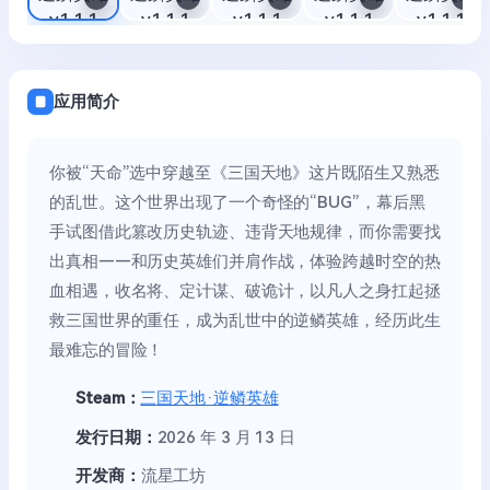
应用简介
你被“天命”选中穿越至《三国天地》这片既陌生又熟悉
的乱世。这个世界出现了一个奇怪的“BUG”，幕后黑
手试图借此篡改历史轨迹、违背天地规律，而你需要找
出真相——和历史英雄们并肩作战，体验跨越时空的热
血相遇，收名将、定计谋、破诡计，以凡人之身扛起拯
救三国世界的重任，成为乱世中的逆鳞英雄，经历此生
最难忘的冒险！
Steam：
三国天地·逆鳞英雄
发行日期：
2026 年 3 月 13 日
开发商：
流星工坊