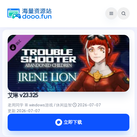
跳
至
内
容
艾琳 v23.325
老周同学
windows游戏 / 休闲益智
2026-07-07
更新:
2026-07-07
立即下载